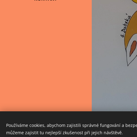
© 2025 PeKoz
Používáme cookies, abychom zajistili správné fungování a bezp
Vytvořeno službou
Webnode
můžeme zajistit tu nejlepší zkušenost při jejich návštěvě.